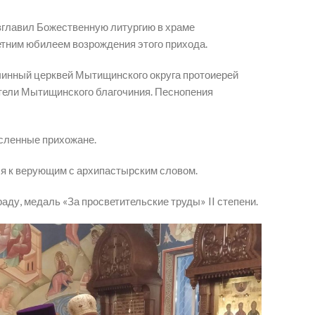
зглавил Божественную литургию в храме
тним юбилеем возрождения этого прихода.
чинный церквей Мытищинского округа протоиерей
тели Мытищинского благочиния. Песнопения
сленные прихожане.
ся к верующим с архипастырским словом.
у, медаль «За просветительские труды» II степени.