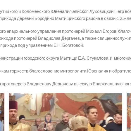
рутицкого и Коломенского Ювеналия,епископ Луховицкий Петр во
рихода деревни Бородино Мытищинского района в связи с 25-ле
го епархиального управления протоиерей Михаил Егоров, благо
рихода протоиерей Владислав Дергачев, а также священнослужи
прихода под управлением Е.Н. Богатовой.
нистрации городского округа Мытищи Е.А. Стукалова и многочи
никам торжеств благословение митрополита Ювеналия и обратил
протоиерею Владиславу Дергачеву высокую Епархиальную наград