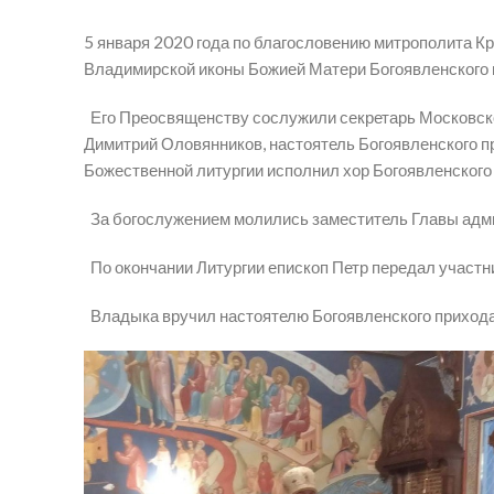
5 января 2020 года по благословению митрополита К
Владимирской иконы Божией Матери Богоявленского п
Его Преосвященству сослужили секретарь Московско
Димитрий Оловянников, настоятель Богоявленского п
Божественной литургии исполнил хор Богоявленского 
За богослужением молились заместитель Главы адми
По окончании Литургии епископ Петр передал участ
Владыка вручил настоятелю Богоявленского прихода 