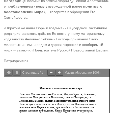
Богородице
, поемый во всякой скорби душевной и обстоянии
»
с прибавлением к нему утвержденной ранее молитвы о
восстановлении мира»,
— говорится в обращении Его
Святейшества.
«Обратим же наши взоры и воздыхания к усердной Заступнице
рода христианского, дабы по Ее неотступному материнскому
ходатайству Человеколюбивый Господь приклонил Свою
милость к нашим народам и даровал крепкий и необоримый
мир», — заключил Предстоятель Русской Православной Церкви.
Патриархия.ru
Страница
1
/
1
Масштабирование
100%