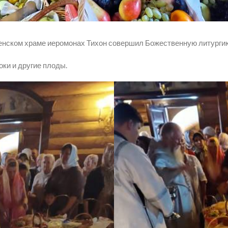
вленском храме иеромонах Тихон совершил Божественную литурги
ки и другие плоды.