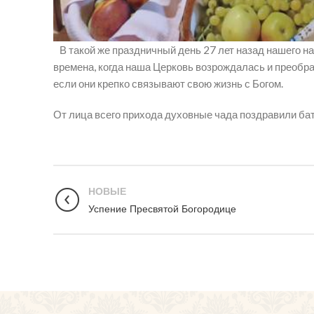
В такой же праздничный день 27 лет назад нашего на
времена, когда наша Церковь возрождалась и преобра
если они крепко связывают свою жизнь с Богом.
От лица всего прихода духовные чада поздравили бат
НОВЫЕ
Успение Пресвятой Богородице