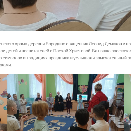
ленского храма деревни Бородино священник Леонид Демаков и п
ли детей и воспитателей с Пасхой Христовой. Батюшка рассказал
 о символах и традициях праздника и услышали замечательный р
рками.