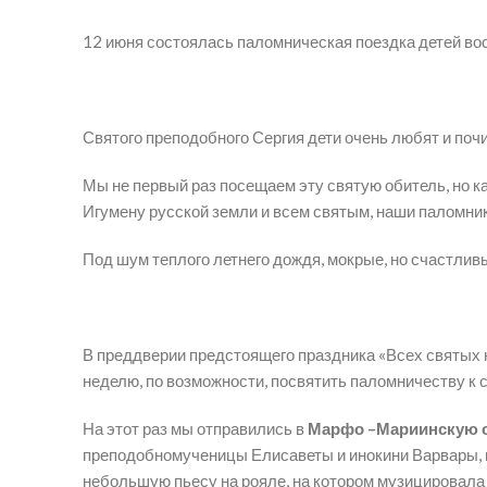
12 июня состоялась паломническая поездка детей в
Святого преподобного Сергия дети очень любят и почи
Мы не первый раз посещаем эту святую обитель, но к
Игумену русской земли и всем святым, наши паломни
Под шум теплого летнего дождя, мокрые, но счастлив
В преддверии предстоящего праздника «Всех святых 
неделю, по возможности, посвятить паломничеству к 
На этот раз мы отправились в
Марфо –Мариинскую 
преподобномученицы Елисаветы и инокини Варвары, н
небольшую пьесу на рояле, на котором музицировала 