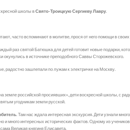
оскресной школы в
Свято-Троицкую Сергиеву Лавру
.
тают, часто вспоминают в молитве, прося от него помощи в своих
аждый раз святой Батюшка для детей готовит новые подарки, кот
ки окунулись в источнике преподобного Саввы Сторожевского.
ые, радостно зашлепали по лужам к электричке на Москву.
на земле российской просиявших», дети воскресной школы, с рад
святым угодникам земли русской.
обитель
. Там нас ждала интересная экскурсия. Дети узнали много
о и много интересных исторических фактов. Одному из ученико
сама Великая княгиня Елисавета.