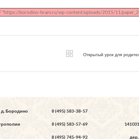
 "https://borodino-hram.ru/wp-content/uploads/2015/11/paper_2
Открытый урок для родител
 д. Бородино
8 (495) 583-38-57
трополии
8 (495) 583-57-69
14103
8 (495) 745-94-92
дер.