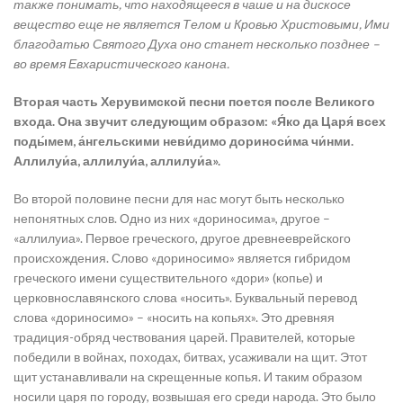
также понимать, что находящееся в чаше и на дискосе
вещество еще не является Телом и Кровью Христовыми, Ими
благодатью Святого Духа оно станет несколько позднее –
во время Евхаристического канона.
Вторая часть Херувимской песни поется после Великого
входа. Она звучит следующим образом: «Я́ко да Царя́ всех
поды́мем, а́нгельскими неви́димо дориноси́ма чи́нми.
Аллилуи́а, аллилуи́а, аллилуи́а».
Во второй половине песни для нас могут быть несколько
непонятных слов. Одно из них «дориносима», другое –
«аллилуиа». Первое греческого, другое древнееврейского
происхождения. Слово «дориносимо» является гибридом
греческого имени существительного «дори» (копье) и
церковнославянского слова «носить». Буквальный перевод
слова «дориносимо» – «носить на копьях». Это древняя
традиция-обряд чествования царей. Правителей, которые
победили в войнах, походах, битвах, усаживали на щит. Этот
щит устанавливали на скрещенные копья. И таким образом
носили царя по городу, возвышая его среди народа. Это было