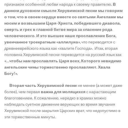
признаком особенной любви народа к своему правителю
. В
данном духовном смысле Херувимской песни мы говорим
о том, что в своем сердце вместе со святыми Ангелами мы
носим и возвышаем Царя-Христа, победившего диавола,
смерть и грех в главной битве мира за спасение рода
человеческого. И это высшее наше прославление Бога,
увенчанное троекратным «аллилуиа»,
что переводится с
древнееврейского языка как «хвалите Господа». Итак, вторая
половина Херувимской песни переводится на русский язык как
«…чтобы нам прославлять Царя всех, Которого невидимо
ангельские чины торжественно прославляют. Хвала
Богу!».
Вторая часть Херувимской песни
не менее (а может даже
более), чем первая
важна для молящихся
с нарастающим
благоговением. К сожалению, нередко в храмах можно
наблюдать суетное движение верующих во время звучания
Херувимской после закрытия Царских врат, что недопустимо в
эти торжественные минуты.