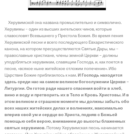
Херувимской она названа промыслительно и символично.
Херувимы – один из высших ангельских чинов, которые
славословят Всевышнего у Престола Божия. Во время пения
Херувимской песни и всего последующего Евхаристического
канона, на котором пресуществляются Святые Дары, мы –
православные христиане, члены земной Церкви – должны
уподобляться херувимам, славящим Господа, и, как поется в
песне, «всякое ныне житейское отложим попечение». Ибо
Царствие Божие приблизилось к нам
. И Господь находится
здесь среди нас на самом великом богослужении Церкви –
Литургии. Он готов ради нашего спасения войти в хлеб,
вино и воду и претворить их в Тело и Кровь Христовы. И в
этом великом и страшном моменте мы должны забыть обо
всех наших житейских делах и волнениях, максимально
вперив свой ум и сердце во Христа, подняв с Божьей
помощью себя верою, вниманием до высоты блаженных
святых херувимов.
Потому Херувимская песнь начинается