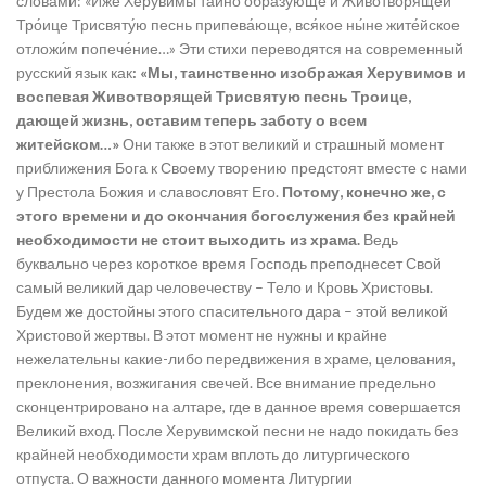
словами: «И́же Херуви́мы та́йно образу́юще и Животворя́щей
Тро́ице Трисвяту́ю песнь припева́юще, вся́кое ны́не жите́йское
отложи́м попече́ние…» Эти стихи переводятся на современный
русский язык как
: «Мы, таинственно изображая Херувимов и
воспевая Животворящей Трисвятую песнь Троице,
дающей жизнь, оставим теперь заботу о всем
житейском…»
Они также в этот великий и страшный момент
приближения Бога к Своему творению предстоят вместе с нами
у Престола Божия и славословят Его.
Потому, конечно же, с
этого времени и до окончания богослужения без крайней
необходимости не стоит выходить из храма.
Ведь
буквально через короткое время Господь преподнесет Свой
самый великий дар человечеству – Тело и Кровь Христовы.
Будем же достойны этого спасительного дара – этой великой
Христовой жертвы. В этот момент не нужны и крайне
нежелательны какие-либо передвижения в храме, целования,
преклонения, возжигания свечей. Все внимание предельно
сконцентрировано на алтаре, где в данное время совершается
Великий вход. После Херувимской песни не надо покидать без
крайней необходимости храм вплоть до литургического
отпуста. О важности данного момента Литургии