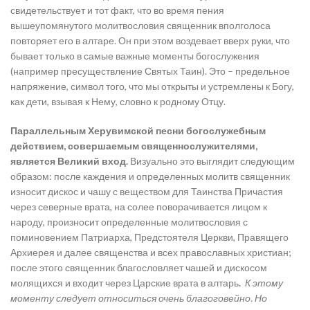
свидетельствует и тот факт, что во время пения
вышеупомянутого молитвословия священник вполголоса
повторяет его в алтаре. Он при этом воздевает вверх руки, что
бывает только в самые важные моменты богослужения
(например пресуществление Святых Таин). Это – предельное
напряжение, символ того, что мы открыты и устремлены к Богу,
как дети, взывая к Нему, словно к родному Отцу.
Параллельным Херувимской песни богослужебным
действием, совершаемым священнослужителями,
является Великий вход.
Визуально это выглядит следующим
образом: после каждения и определенных молитв священник
износит дискос и чашу с веществом для Таинства Причастия
через северные врата, на солее поворачивается лицом к
народу, произносит определенные молитвословия с
поминовением Патриарха, Предстоятеля Церкви, Правящего
Архиерея и далее священства и всех православных христиан;
после этого священник благословляет чашей и дискосом
молящихся и входит через Царские врата в алтарь
.
К этому
моменту следует относиться очень благоговейно. Но