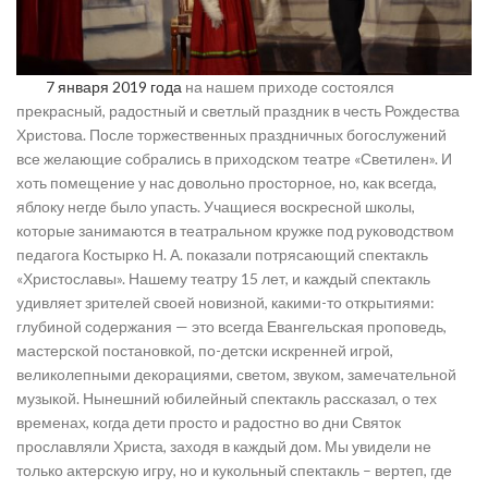
7 января 2019 года
на нашем приходе состоялся
прекрасный, радостный и светлый праздник в честь Рождества
Христова. После торжественных праздничных богослужений
все желающие собрались в приходском театре «Светилен». И
хоть помещение у нас довольно просторное, но, как всегда,
яблоку негде было упасть. Учащиеся воскресной школы,
которые занимаются в театральном кружке под руководством
педагога Костырко Н. А. показали потрясающий спектакль
«Христославы». Нашему театру 15 лет, и каждый спектакль
удивляет зрителей своей новизной, какими-то открытиями:
глубиной содержания — это всегда Евангельская проповедь,
мастерской постановкой, по-детски искренней игрой,
великолепными декорациями, светом, звуком, замечательной
музыкой. Нынешний юбилейный спектакль рассказал, о тех
временах, когда дети просто и радостно во дни Святок
прославляли Христа, заходя в каждый дом. Мы увидели не
только актерскую игру, но и кукольный спектакль – вертеп, где