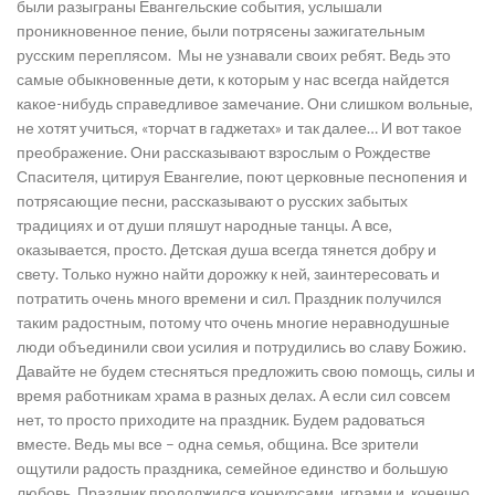
были разыграны Евангельские события, услышали
проникновенное пение, были потрясены зажигательным
русским переплясом. Мы не узнавали своих ребят. Ведь это
самые обыкновенные дети, к которым у нас всегда найдется
какое-нибудь справедливое замечание. Они слишком вольные,
не хотят учиться, «торчат в гаджетах» и так далее… И вот такое
преображение. Они рассказывают взрослым о Рождестве
Спасителя, цитируя Евангелие, поют церковные песнопения и
потрясающие песни, рассказывают о русских забытых
традициях и от души пляшут народные танцы. А все,
оказывается, просто. Детская душа всегда тянется добру и
свету. Только нужно найти дорожку к ней, заинтересовать и
потратить очень много времени и сил. Праздник получился
таким радостным, потому что очень многие неравнодушные
люди объединили свои усилия и потрудились во славу Божию.
Давайте не будем стесняться предложить свою помощь, силы и
время работникам храма в разных делах. А если сил совсем
нет, то просто приходите на праздник. Будем радоваться
вместе. Ведь мы все – одна семья, община. Все зрители
ощутили радость праздника, семейное единство и большую
любовь. Праздник продолжился конкурсами, играми и, конечно,