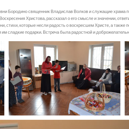
евни Бородино священник Владислав Волков и служащие храма по
оскресения Христова, рассказал о его смысле и значении, ответ
и, стихи, которые несли радость о воскресшем Христе, а также п
и им сладкие подарки. Встреча была радостной и доброжелательн