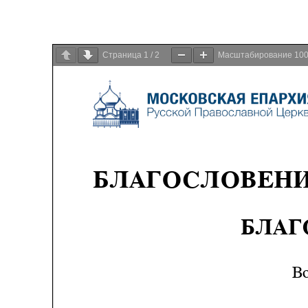
Страница
1
/
2
Масштабирование
10