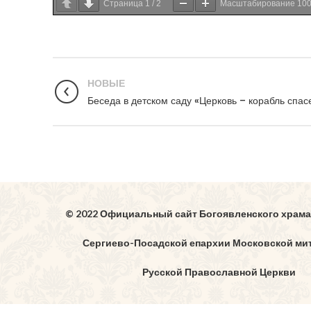
Страница
1
/
2
Масштабирование
10
НОВЫЕ
Беседа в детском саду «Церковь – корабль спас
© 2022 Официальный сайт Богоявленского храма
Сергиево-Посадской епархии Московской ми
Русской Православной Церкви