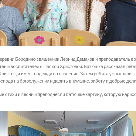
еревни Бородино священник Леонид Демаков и преподаватель во
ей и воспитателей с Пасхой Христовой. Батюшка рассказал ребя
 Христос, и имеет надежду на спасение. Затем ребята услышали 
Господа на богослужении и дарить внимание, заботу и добрые дел
ые стихи и песни и преподнесли батюшке картину, которую нарис