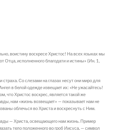
льно, воистину воскресе Христос! На всех языках мы
т Отца, исполненного благодати и истины» (Ин. 1,
траха. Со слезами на глазах несут они миро для
Ангел в белой одежде извещает их: «Не ужасайтесь!
том, что Христос воскрес, является такой же
равды, нам «жизнь возвещает» — показывает нам не
званы облечься во Христа и воскреснуть с Ним.
авды — Христа, освещающего нам жизнь. Пример
азать тело положенного во гроб Иисуса, — символ