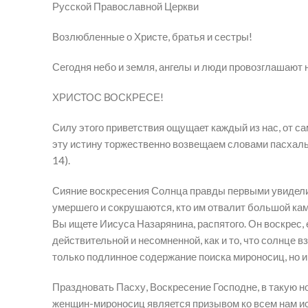
Русской Православной Церкви
Возлюбленные о Христе, братья и сестры!
Сегодня небо и земля, ангелы и люди провозглашают
ХРИСТОС ВОСКРЕСЕ!
Силу этого приветствия ощущает каждый из нас, от са
эту истину торжественно возвещаем словами пасхально
14).
Сияние воскресения Солнца правды первыми увидели 
умершего и сокрушаются, кто им отвалит большой кам
Вы ищете Иисуса Назарянина, распятого. Он воскрес, ег
действительной и несомненной, как и то, что солнце 
только подлинное содержание поиска мироносиц, но и
Праздновать Пасху, Воскресение Господне, в такую 
женщин-мироносиц является призывом ко всем нам иск