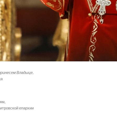
принесем Владыце,
ща
ям,
итровской епархии