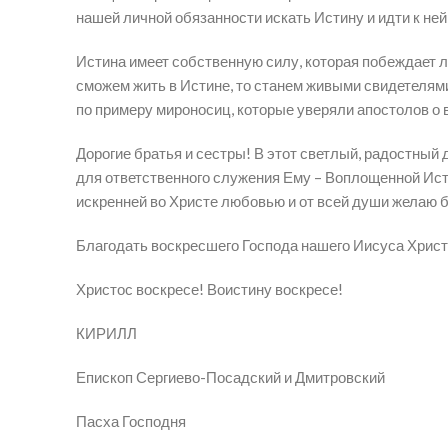
нашей личной обязанности искать Истину и идти к ней,
Истина имеет собственную силу, которая побеждает ло
сможем жить в Истине, то станем живыми свидетелями
по примеру мироносиц, которые уверяли апостолов о в
Дорогие братья и сестры! В этот светлый, радостный 
для ответственного служения Ему – Воплощенной Ист
искренней во Христе любовью и от всей души желаю 
Благодать воскресшего Господа нашего Иисуса Христа
Христос воскресе! Воистину воскресе!
КИРИЛЛ
Епископ Сергиево-Посадский и Дмитровский
Пасха Господня