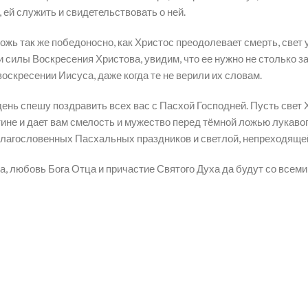
 ей служить и свидетельствовать о ней.
жь так же победоносно, как Христос преодолевает смерть, свет ус
 силы Воскресения Христова, увидим, что ее нужно не столько за
оскресении Иисуса, даже когда те не верили их словам.
день спешу поздравить всех вас с Пасхой Господней. Пусть свет 
ине и дает вам смелость и мужество перед тёмной ложью лукавог
благословенных Пасхальных праздников и светлой, непреходяще
, любовь Бога Отца и причастие Святого Духа да будут со всеми