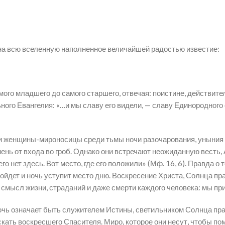
 на всю вселенную наполненное величайшей радостью известие:
мого младшего до самого старшего, отвечая: поистине, действите
го Евангелия: «…и мы славу его видели, — славу Единородного о
женщины-мироносицы среди тьмы ночи разочарования, уныния и с
ень от входа во гроб. Однако они встречают неожиданную весть, 
о нет здесь. Вот место, где его положили» (Мф. 16, 6). Правда о 
взойдет и ночь уступит место дню. Воскресение Христа, Солнца п
 смысл жизни, страданий и даже смерти каждого человека: мы при
ночь означает быть служителем Истины, светильником Солнца пр
ать воскресшего Спасителя. Миро, которое они несут, чтобы пом