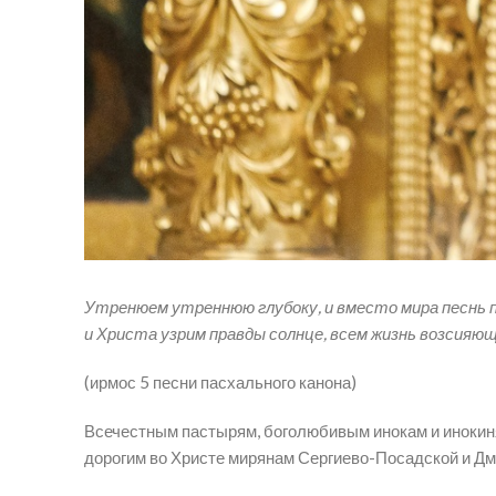
Утренюем утреннюю глубоку, и вместо мира песнь 
и Христа узрим правды солнце, всем жизнь возсияю
(ирмос 5 песни пасхального канона)
Всечестным пастырям, боголюбивым инокам и инокин
дорогим во Христе мирянам Сергиево-Посадской и Дм