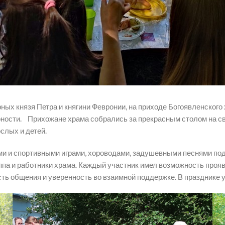
ерных князя Петра и княгини Февронии, на приходе Богоявленско
ерности. Прихожане храма собрались за прекрасным столом на с
слых и детей.
 спортивными играми, хороводами, задушевными песнями под ги
ппа и работники храма. Каждый участник имел возможность проя
ть общения и уверенность во взаимной поддержке. В празднике 