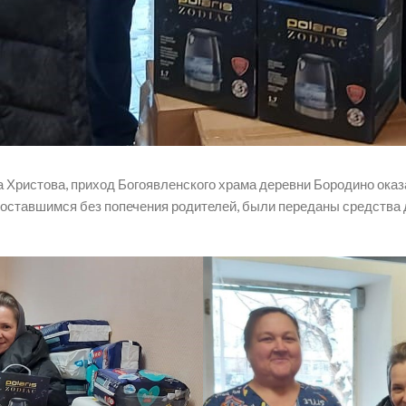
а Христова, приход Богоявленского храма деревни Бородино ока
ставшимся без попечения родителей, были переданы средства де