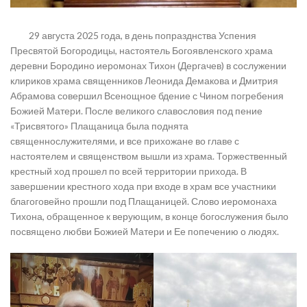
29 августа 2025 года, в день попразднства Успения
Пресвятой Богородицы, настоятель Богоявленского храма
деревни Бородино иеромонах Тихон (Дергачев) в сослужении
клириков храма священников Леонида Демакова и Дмитрия
Абрамова совершил Всенощное бдение с Чином погребения
Божией Матери. После великого славословия под пение
«Трисвятого» Плащаница была поднята
священнослужителями, и все прихожане во главе с
настоятелем и священством вышли из храма. Торжественный
крестный ход прошел по всей территории прихода. В
завершении крестного хода при входе в храм все участники
благоговейно прошли под Плащаницей. Слово иеромонаха
Тихона, обращенное к верующим, в конце богослужения было
посвящено любви Божией Матери и Ее попечению о людях.